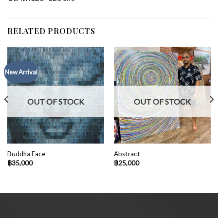
RELATED PRODUCTS
New Arrival
OUT OF STOCK
OUT OF STOCK
Buddha Face
Abstract
฿
35,000
฿
25,000