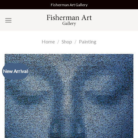
Skip
Fisherman Art Gallery
to
content
Home
/
Shop
/
Painting
New Arrival